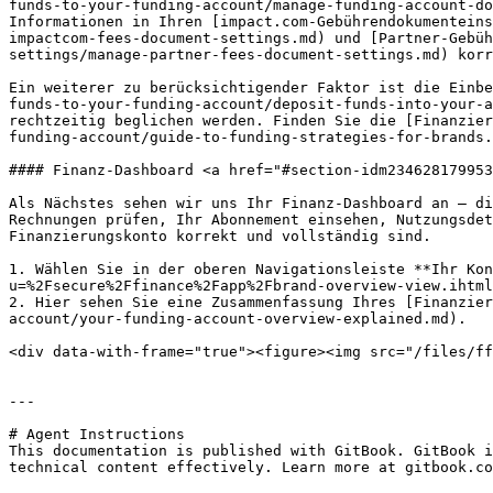
funds-to-your-funding-account/manage-funding-account-do
Informationen in Ihren [impact.com-Gebührendokumenteins
impactcom-fees-document-settings.md) und [Partner-Gebüh
settings/manage-partner-fees-document-settings.md) korr
Ein weiterer zu berücksichtigender Faktor ist die Einbe
funds-to-your-funding-account/deposit-funds-into-your-a
rechtzeitig beglichen werden. Finden Sie die [Finanzier
funding-account/guide-to-funding-strategies-for-brands.
#### Finanz-Dashboard <a href="#section-idm234628179953
Als Nächstes sehen wir uns Ihr Finanz-Dashboard an – di
Rechnungen prüfen, Ihr Abonnement einsehen, Nutzungsdet
Finanzierungskonto korrekt und vollständig sind.

1. Wählen Sie in der oberen Navigationsleiste **Ihr Kon
u=%2Fsecure%2Ffinance%2Fapp%2Fbrand-overview-view.ihtml
2. Hier sehen Sie eine Zusammenfassung Ihres [Finanzier
account/your-funding-account-overview-explained.md).

<div data-with-frame="true"><figure><img src="/files/ff
---

# Agent Instructions

This documentation is published with GitBook. GitBook i
technical content effectively. Learn more at gitbook.co