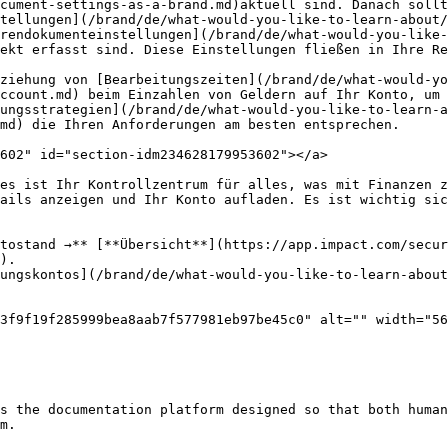
cument-settings-as-a-brand.md)aktuell sind. Danach sollt
tellungen](/brand/de/what-would-you-like-to-learn-about/
rendokumenteinstellungen](/brand/de/what-would-you-like-
ekt erfasst sind. Diese Einstellungen fließen in Ihre Re
ziehung von [Bearbeitungszeiten](/brand/de/what-would-y
ccount.md) beim Einzahlen von Geldern auf Ihr Konto, um 
ungsstrategien](/brand/de/what-would-you-like-to-learn-a
md) die Ihren Anforderungen am besten entsprechen.

602" id="section-idm234628179953602"></a>

es ist Ihr Kontrollzentrum für alles, was mit Finanzen z
ails anzeigen und Ihr Konto aufladen. Es ist wichtig sic
tostand →** [**Übersicht**](https://app.impact.com/secur
).

ungskontos](/brand/de/what-would-you-like-to-learn-about
3f9f19f285999bea8aab7f577981eb97be45c0" alt="" width="56
s the documentation platform designed so that both human
m.
