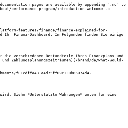
documentation pages are available by appending `.md` to 
bout/performance-program/introduction-welcome-to-
latform-features/finance/finance-explained-for-
d Ihr Finanz-Dashboard. Im Folgenden finden Sie einige 
r die verschiedenen Bestandteile Ihres Finanzplans und 
 und Zahlungsplanungszeiträumen](/brand/de/what-would-
hments/f01cdffa431a4d75ff09c130b66974d4-
wird. Siehe *Unterstützte Währungen* unten für eine 