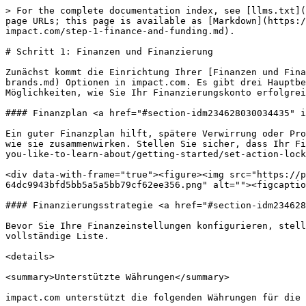
> For the complete documentation index, see [llms.txt](
page URLs; this page is available as [Markdown](https:/
impact.com/step-1-finance-and-funding.md).

# Schritt 1: Finanzen und Finanzierung

Zunächst kommt die Einrichtung Ihrer [Finanzen und Fina
brands.md) Optionen in impact.com. Es gibt drei Hauptbe
Möglichkeiten, wie Sie Ihr Finanzierungskonto erfolgrei
#### Finanzplan <a href="#section-idm234628030034435" i
Ein guter Finanzplan hilft, spätere Verwirrung oder Pro
wie sie zusammenwirken. Stellen Sie sicher, dass Ihr Fi
you-like-to-learn-about/getting-started/set-action-lock
<div data-with-frame="true"><figure><img src="https://
64dc9943bfd5bb5a5a5bb79cf62ee356.png" alt=""><figcaptio
#### Finanzierungsstrategie <a href="#section-idm234628
Bevor Sie Ihre Finanzeinstellungen konfigurieren, stell
vollständige Liste.

<details>

<summary>Unterstützte Währungen</summary>

impact.com unterstützt die folgenden Währungen für die 