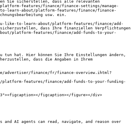
en Sie sicherstellen, dass alle relevanten 
platform-features/finance/finance-settings/manage-
to-learn-about/platform-features/finance/finance-
chnungsbearbeitung usw. ein.

ou-like-to-learn-about/platform-features/finance/add-
sicherzustellen, dass Ihre finanziellen Verpflichtungen 
bout/platform-features/finance/add-funds-to-your-
u tun hat. Hier können Sie Ihre Einstellungen ändern, 
herzustellen, dass die Angaben in Ihrem 
e/advertiser/finance/fr/finance-overview.ihtml?
/platform-features/finance/add-funds-to-your-funding-
3"><figcaption></figcaption></figure></div>

s and AI agents can read, navigate, and reason over 