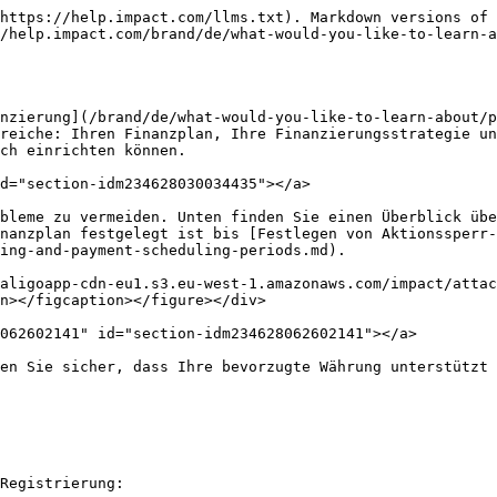
https://help.impact.com/llms.txt). Markdown versions of 
/help.impact.com/brand/de/what-would-you-like-to-learn-a
nzierung](/brand/de/what-would-you-like-to-learn-about/p
reiche: Ihren Finanzplan, Ihre Finanzierungsstrategie un
ch einrichten können.

d="section-idm234628030034435"></a>

bleme zu vermeiden. Unten finden Sie einen Überblick übe
nanzplan festgelegt ist bis [Festlegen von Aktionssperr-
ing-and-payment-scheduling-periods.md).

paligoapp-cdn-eu1.s3.eu-west-1.amazonaws.com/impact/attac
n></figcaption></figure></div>

062602141" id="section-idm234628062602141"></a>

en Sie sicher, dass Ihre bevorzugte Währung unterstützt 
Registrierung:
