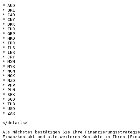
* AUD

* BRL

* CAD

* CNY

* DKK

* EUR

* GBP

* HKD

* IDR

* ILS

* INR

* JPY

* MXN

* MYR

* NGN

* NOK

* NZD

* PHP

* PLN

* SEK

* SGD

* THB

* USD

* ZAR

</details>

Als Nächstes bestätigen Sie Ihre Finanzierungsstrategie
Finanzkontakt und alle weiteren Kontakte in Ihren [Fina