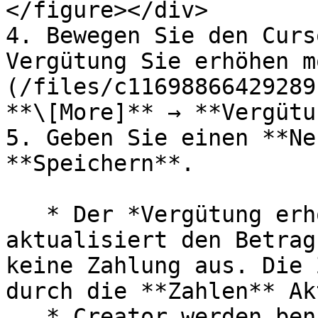
</figure></div>

4. Bewegen Sie den Curs
Vergütung Sie erhöhen m
(/files/c11698866429289
**\[More]** → **Vergütu
5. Geben Sie einen **Ne
**Speichern**.

   * Der *Vergütung erhöhen* Die Aktion 
aktualisiert den Betrag
keine Zahlung aus. Die 
durch die **Zahlen** Ak
   * Creator werden benachrichtigt, wenn ihre 