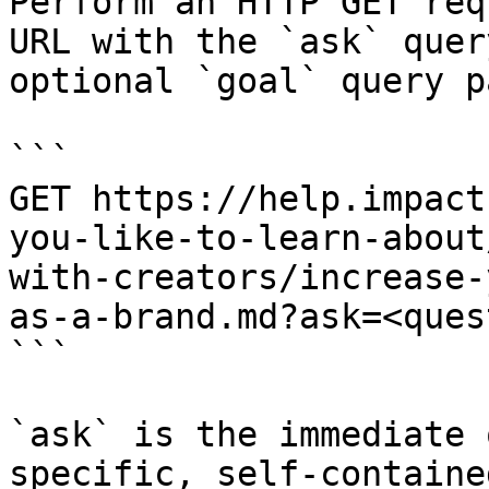
Perform an HTTP GET req
URL with the `ask` quer
optional `goal` query p
```

GET https://help.impact
you-like-to-learn-about
with-creators/increase-
as-a-brand.md?ask=<ques
```

`ask` is the immediate 
specific, self-containe