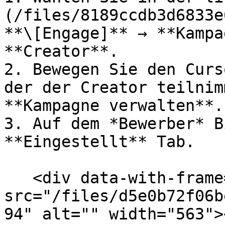
(/files/8189ccdb3d6833e
**\[Engage]** → **Kampa
**Creator**.

2. Bewegen Sie den Curs
der der Creator teilnim
**Kampagne verwalten**.

3. Auf dem *Bewerber* B
**Eingestellt** Tab.

   <div data-with-frame="true"><figure><img 
src="/files/d5e0b72f06b
94" alt="" width="563">