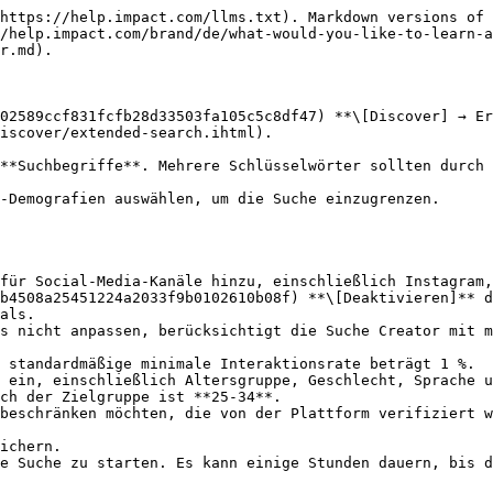
https://help.impact.com/llms.txt). Markdown versions of 
/help.impact.com/brand/de/what-would-you-like-to-learn-
r.md).

02589ccf831fcfb28d33503fa105c5c8df47) **\[Discover] → Er
iscover/extended-search.ihtml).

**Suchbegriffe**. Mehrere Schlüsselwörter sollten durch 
-Demografien auswählen, um die Suche einzugrenzen.

für Social-Media-Kanäle hinzu, einschließlich Instagram,
b4508a25451224a2033f9b0102610b08f) **\[Deaktivieren]** d
ch der Zielgruppe ist **25-34**.

e Suche zu starten. Es kann einige Stunden dauern, bis d