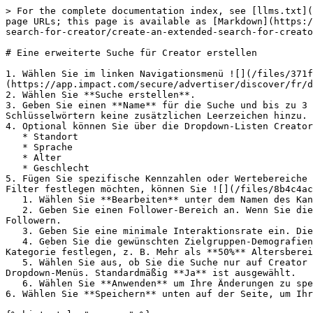
> For the complete documentation index, see [llms.txt](
page URLs; this page is available as [Markdown](https:/
search-for-creator/create-an-extended-search-for-creato
# Eine erweiterte Suche für Creator erstellen

1. Wählen Sie im linken Navigationsmenü ![](/files/371f
(https://app.impact.com/secure/advertiser/discover/fr/d
2. Wählen Sie **Suche erstellen**.

3. Geben Sie einen **Name** für die Suche und bis zu 3 
Schlüsselwörtern keine zusätzlichen Leerzeichen hinzu.

4. Optional können Sie über die Dropdown-Listen Creator
   * Standort

   * Sprache

   * Alter

   * Geschlecht

5. Fügen Sie spezifische Kennzahlen oder Wertebereiche 
Filter festlegen möchten, können Sie ![](/files/8b4c4ac
   1. Wählen Sie **Bearbeiten** unter dem Namen des Kanals.

   2. Geben Sie einen Follower-Bereich an. Wenn Sie dies nicht anpassen, berücksichtigt die Suche Creator mit mindestens 1.000 Followern und höchstens 10.000.000 
Followern.

   3. Geben Sie eine minimale Interaktionsrate ein. Die standardmäßige minimale Interaktionsrate beträgt 1 %.

   4. Geben Sie die gewünschten Zielgruppen-Demografien ein, einschließlich Altersgruppe, Geschlecht, Sprache und Standort. Sie können Mindestprozentsätze für jede 
Kategorie festlegen, z. B. Mehr als **50%** Altersberei
   5. Wählen Sie aus, ob Sie die Suche nur auf Creator beschränken möchten, die von der Plattform verifiziert wurden, mithilfe des *Verifizierungsabzeichens* 
Dropdown-Menüs. Standardmäßig **Ja** ist ausgewählt.

   6. Wählen Sie **Anwenden** um Ihre Änderungen zu speichern.

6. Wählen Sie **Speichern** unten auf der Seite, um Ihr