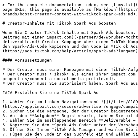
> For the complete documentation index, see [llms.txt](
page URLs; this page is available as [Markdown](https:/
brands/boost-creator-content-with-tiktok-spark-ads.md).

# Creator-Inhalte mit TikTok Spark Ads boosten

Wenn Sie Creator-TikTok-Inhalte mit Spark Ads boosten, 
Beitrag mit einer impact.com](/partner/de/woruber-mocht
deliverable.md) Creator-Kampagne über einen TikTok-Kamp
den Spark-Ads-Code kopieren und den Code in *TikTok Ads
(https://ads.tiktok.com/help/article/spark-ads?lang=en)
#### Voraussetzungen

* Der Creator muss einer Kampagne mit einer TikTok-Aufg
* Der Creator muss *TikTok* als eines ihrer impact.com 
properties/connect-a-social-media-profile.md).

* Der Creator muss Sie autorisiert haben, Spark Ads aus
#### Erstellen Sie eine TikTok Spark Ad

1. Wählen Sie im linken Navigationsmenü ![](/files/8189
(https://app.impact.com/secure/advertiser/engage/campai
2. Suchen Sie die Kampagne, der der Creator beigetreten
3. Auf dem **Aufgaben** Registerkarte, fahren Sie mit d
4. Wählen Sie im ausklappenden Bereich **Deliverable → 
5. Kopieren Sie den *Spark-Ads-Code* unter der Vorschau
6. Öffnen Sie Ihren TikTok Ads Manager und wählen Sie i
7. Fügen Sie den Code in das Suchfeld ein und wählen Si