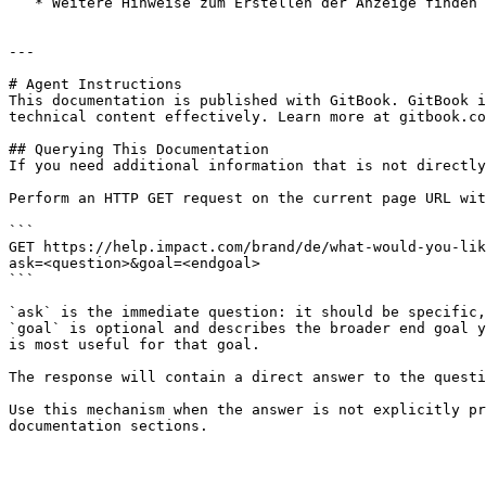
   * Weitere Hinweise zum Erstellen der Anzeige finden Sie in [TikToks Hilfeartikel](https://ads.tiktok.com/help/article/spark-ads-creation-guide?lang=en) .

---

# Agent Instructions

This documentation is published with GitBook. GitBook i
technical content effectively. Learn more at gitbook.co
## Querying This Documentation

If you need additional information that is not directly
Perform an HTTP GET request on the current page URL wit
```

GET https://help.impact.com/brand/de/what-would-you-lik
ask=<question>&goal=<endgoal>

```

`ask` is the immediate question: it should be specific,
`goal` is optional and describes the broader end goal y
is most useful for that goal.

The response will contain a direct answer to the questi
Use this mechanism when the answer is not explicitly pr