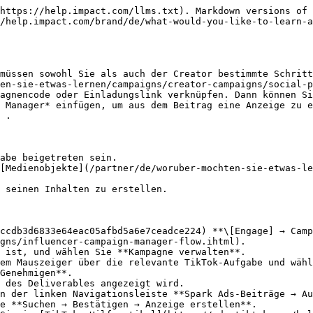
https://help.impact.com/llms.txt). Markdown versions of 
/help.impact.com/brand/de/what-would-you-like-to-learn-a
müssen sowohl Sie als auch der Creator bestimmte Schritt
en-sie-etwas-lernen/campaigns/creator-campaigns/social-p
agnencode oder Einladungslink verknüpfen. Dann können Si
 Manager* einfügen, um aus dem Beitrag eine Anzeige zu e
 .

abe beigetreten sein.

[Medienobjekte](/partner/de/woruber-mochten-sie-etwas-le
 seinen Inhalten zu erstellen.

ccdb3d6833e64eac05afbd5a6e7ceadce224) **\[Engage] → Camp
gns/influencer-campaign-manager-flow.ihtml).

 ist, und wählen Sie **Kampagne verwalten**.

em Mauszeiger über die relevante TikTok-Aufgabe und wähl
Genehmigen**.

 des Deliverables angezeigt wird.

n der linken Navigationsleiste **Spark Ads-Beiträge → Au
e **Suchen → Bestätigen → Anzeige erstellen**.
