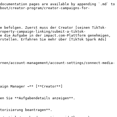
documentation pages are available by appending `.md` to 
bout/creator-program/creator-campaigns-for-
e befolgen. Zuerst muss der Creator [seinen TikTok-
roperty-campaign-linking/submit-a-tiktok-
e die Aufgabe in der impact.com-Plattform genehmigen, 
rstellen. Erfahren Sie mehr über [TikTok Spark Ads]
rnen/account-management/account-settings/connect-media-
aign Manager →** [**Creator**]
en Sie **Aufgabendetails anzeigen**.

torisierung beantragen**.
