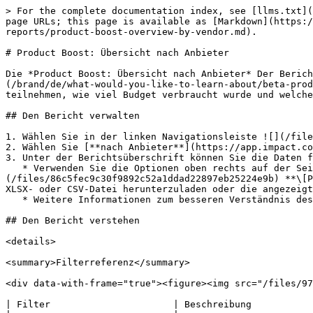
> For the complete documentation index, see [llms.txt](
page URLs; this page is available as [Markdown](https:/
reports/product-boost-overview-by-vendor.md).

# Product Boost: Übersicht nach Anbieter

Die *Product Boost: Übersicht nach Anbieter* Der Berich
(/brand/de/what-would-you-like-to-learn-about/beta-prod
teilnehmen, wie viel Budget verbraucht wurde und welche
## Den Bericht verwalten

1. Wählen Sie in der linken Navigationsleiste ![](/file
2. Wählen Sie [**nach Anbieter**](https://app.impact.co
3. Unter der Berichtsüberschrift können Sie die Daten f
   * Verwenden Sie die Optionen oben rechts auf der Seite, um ![](/files/b31189a5083cdfa0b1896a9363a54875a4171282) **\[Teilen]** den Bericht, ![]
(/files/86c5fec9c30f9892c52a1ddad22897eb25224e9b) **\[P
XLSX- oder CSV-Datei herunterzuladen oder die angezeigt
   * Weitere Informationen zum besseren Verständnis des Berichts finden Sie in den folgenden Verweisen.

## Den Bericht verstehen

<details>

<summary>Filterreferenz</summary>

<div data-with-frame="true"><figure><img src="/files/97
| Filter                      | Beschreibung           