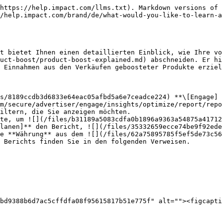
https://help.impact.com/llms.txt). Markdown versions of 
/help.impact.com/brand/de/what-would-you-like-to-learn-a
t bietet Ihnen einen detaillierten Einblick, wie Ihre vo
uct-boost/product-boost-explained.md) abschneiden. Er hi
 Einnahmen aus den Verkäufen geboosteter Produkte erziel
s/8189ccdb3d6833e64eac05afbd5a6e7ceadce224) **\[Engage] 
m/secure/advertiser/engage/insights/optimize/report/repo
iltern, die Sie anzeigen möchten.

lanen]** den Bericht, ![](/files/35332659ecce74be9f92ede
e **Währung** aus dem ![](/files/62a75895785f5ef5de73c56
bd9388b6d7ac5cffdfa08f95615817b51e775f" alt=""><figcapti
                                                        