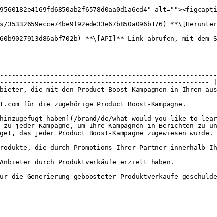
9560182e4169fd6850ab2f6578d0aa0d1a6ed4" alt=""><figcapti
s/35332659ecce74be9f92ede33e67b850a096b176) **\[Herunter
60b9027913d86abf702b) **\[API]** Link abrufen, mit dem S
--------------------------------------------------------
------------------------------------------------------ |

hren ausgewählten Programmen verknüpft sind.                                                             
                                                                                                                                 
hinzugefügt haben](/brand/de/what-would-you-like-to-lear
 zu jeder Kampagne, um Ihre Kampagnen in Berichten zu un
                                                                                                                                          
r innerhalb Ihrer Product Boost-Kampagnen verkauft wurden.                                          
                                                                                                                             
                                                                                                                                 