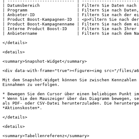
| --------------------------- | -----------------------
| Datumsbereich               | Filtern Sie Daten nach 
| Programm                    | Filtern Sie nach Daten,
| Anbieter-ID                 | Filtern Sie nach der ei
| Product Boost-Kampagnen-ID  | <p>Filtern Sie nach der
| Product Boost-Kampagnenname | Filtern Sie nach dem ei
| Interne Product Boost-ID    | Filtern Sie nach Ihrer 
| Anbietername                | Filtern Sie nach dem Na
</details>

<details>

<summary>Snapshot-Widget</summary>

<div data-with-frame="true"><figure><img src="/files/a6
Mit dem Snapshot-Widget können Sie zwischen Kennzahlen 
Einnahmen zu verfolgen.

* Bewegen Sie den Cursor über einen beliebigen Punkt im
* Wenn Sie den Mauszeiger über das Diagramm bewegen, se
als PDF- oder CSV-Datei herunterzuladen. Die herunterge
*Aktionskosten*.

</details>

<details>

<summary>Tabellenreferenz</summary>
