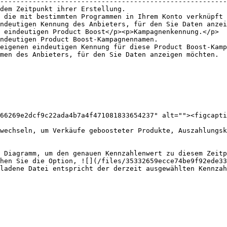
--------------------------------------------------------
dem Zeitpunkt ihrer Erstellung.                         
 die mit bestimmten Programmen in Ihrem Konto verknüpft 
ndeutigen Kennung des Anbieters, für den Sie Daten anzei
 eindeutigen Product Boost</p><p>Kampagnenkennung.</p>  
ndeutigen Product Boost-Kampagnennamen.                 
eigenen eindeutigen Kennung für diese Product Boost-Kamp
men des Anbieters, für den Sie Daten anzeigen möchten.  
66269e2dcf9c22ada4b7a4f471081833654237" alt=""><figcapti
wechseln, um Verkäufe geboosteter Produkte, Auszahlungsk
 Diagramm, um den genauen Kennzahlenwert zu diesem Zeitp
hen Sie die Option, ![](/files/35332659ecce74be9f92ede33
ladene Datei entspricht der derzeit ausgewählten Kennzah