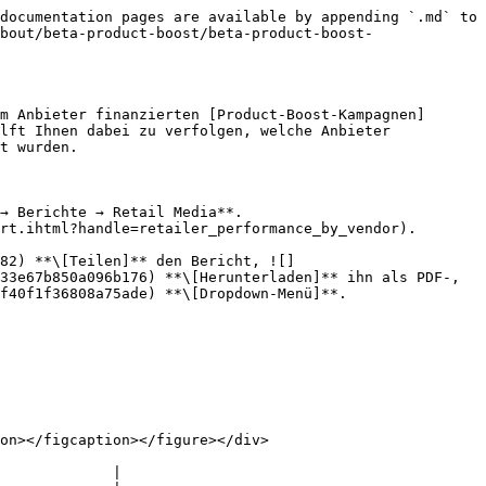
documentation pages are available by appending `.md` to 
bout/beta-product-boost/beta-product-boost-
m Anbieter finanzierten [Product-Boost-Kampagnen]
lft Ihnen dabei zu verfolgen, welche Anbieter 
t wurden.

→ Berichte → Retail Media**.

rt.ihtml?handle=retailer_performance_by_vendor).

33e67b850a096b176) **\[Herunterladen]** ihn als PDF-, 
f40f1f36808a75ade) **\[Dropdown-Menü]**.

on></figcaption></figure></div>

             |
