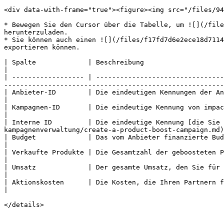
<div data-with-frame="true"><figure><img src="/files/94
* Bewegen Sie den Cursor über die Tabelle, um ![](/file
herunterzuladen.

* Sie können auch einen ![](/files/f17fd7d6e2ece18d7114
exportieren können.

| Spalte             | Beschreibung                                                                                                                                                                                                                                                 
|

| ------------------ | --------------------------------
-------------------------------------------------------
| Anbieter-ID        | Die eindeutigen Kennungen der Anbieter, die mit den Product Boost-Kampagnen in I
|

| Kampagnen-ID       | Die eindeutige Kennung von impact.com für die zugehörige Product Boost-Kampagne.                                            
|

| Interne ID         | Die eindeutige Kennung [die Sie 
kampagnenverwaltung/create-a-product-boost-campaign.md)
| Budget             | Das vom Anbieter finanzierte Budget, das jeder Product Boost-Kampagne zugewiesen wurde.                            
|

| Verkaufte Produkte | Die Gesamtzahl der geboosteten Produkte, die durch Promotions Ihrer Partne
|

| Umsatz             | Der gesamte Umsatz, den Sie für Anbieter durch Produktverkäufe erzielt haben.                                                   
|

| Aktionskosten      | Die Kosten, die Ihren Partnern für die Generierung geboosteter Produktverkäufe geschuldet werden.      
|

</details>
