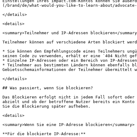
Einstellungen Ihres impact.com-Kontos können Sie außerd
(/brand/de/what-would-you-like-to-learn-about/advocate-
</details>

<details>

<summary>Teilnehmer und IP-Adressen blockieren</summary
Teilnehmer können auf verschiedene Arten blockiert werd
* Sie können den Empfehlungscode eines Teilnehmers ungü
seinen Code zu verwenden, erhält er eine `404 Nicht gef
* Einzelne IP-Adressen oder ein Bereich von IP-Adressen
* Teilnehmer aus bestimmten Ländern können ebenfalls bl
Gebietsschemainformationen der Teilnehmer übermittelt w
</details>

## Was passiert, wenn Sie blockieren?

Das Blockieren erfolgt nicht in jedem Fall sofort oder 
abzielt und ob der betroffene Nutzer bereits ein Konto 
Sie die Blockierung später aufheben.

<details>

<summary>Wenn Sie eine IP-Adresse blockieren</summary>

**Für die blockierte IP-Adresse:**
