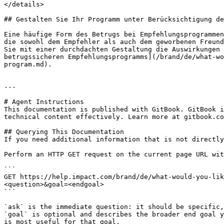
</details>

## Gestalten Sie Ihr Programm unter Berücksichtigung de
Eine häufige Form des Betrugs bei Empfehlungsprogrammen
die sowohl dem Empfehler als auch dem geworbenen Freund
Sie mit einer durchdachten Gestaltung die Auswirkungen 
betrugssicheren Empfehlungsprogramms](/brand/de/what-wo
program.md).

---

# Agent Instructions

This documentation is published with GitBook. GitBook i
technical content effectively. Learn more at gitbook.co
## Querying This Documentation

If you need additional information that is not directly
Perform an HTTP GET request on the current page URL wit
```

GET https://help.impact.com/brand/de/what-would-you-lik
<question>&goal=<endgoal>

```

`ask` is the immediate question: it should be specific,
`goal` is optional and describes the broader end goal y
is most useful for that goal.
