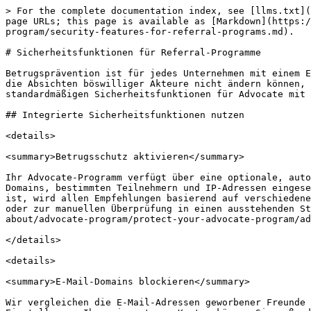
> For the complete documentation index, see [llms.txt](
page URLs; this page is available as [Markdown](https:/
program/security-features-for-referral-programs.md).

# Sicherheitsfunktionen für Referral-Programme

Betrugsprävention ist für jedes Unternehmen mit einem E
die Absichten böswilliger Akteure nicht ändern können, 
standardmäßigen Sicherheitsfunktionen für Advocate mit 
## Integrierte Sicherheitsfunktionen nutzen

<details>

<summary>Betrugsschutz aktivieren</summary>

Ihr Advocate-Programm verfügt über eine optionale, auto
Domains, bestimmten Teilnehmern und IP-Adressen eingese
ist, wird allen Empfehlungen basierend auf verschiedene
oder zur manuellen Überprüfung in einen ausstehenden St
about/advocate-program/protect-your-advocate-program/ad
</details>

<details>

<summary>E-Mail-Domains blockieren</summary>

Wir vergleichen die E-Mail-Adressen geworbener Freunde 