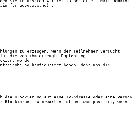
den Sie in unserem Artikel [Blockierte E-Mail-Domains]
ain-for-advocate.md) .

hlungen zu erzeugen. Wenn der Teilnehmer versucht, 
für die von ihm erzeugte Empfehlung.

ckiert werden.

nfreigabe so konfiguriert haben, dass uns die 
b die Blockierung auf eine IP-Adresse oder eine Person 
r Blockierung zu erwarten ist und was passiert, wenn 