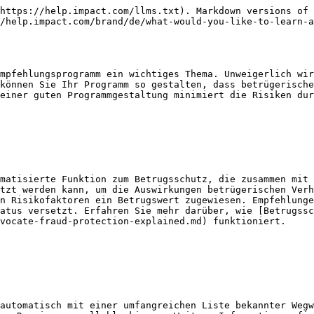
https://help.impact.com/llms.txt). Markdown versions of 
/help.impact.com/brand/de/what-would-you-like-to-learn-a
mpfehlungsprogramm ein wichtiges Thema. Unweigerlich wir
können Sie Ihr Programm so gestalten, dass betrügerische
einer guten Programmgestaltung minimiert die Risiken dur
matisierte Funktion zum Betrugsschutz, die zusammen mit 
tzt werden kann, um die Auswirkungen betrügerischen Verh
n Risikofaktoren ein Betrugswert zugewiesen. Empfehlunge
atus versetzt. Erfahren Sie mehr darüber, wie [Betrugssc
vocate-fraud-protection-explained.md) funktioniert.

automatisch mit einer umfangreichen Liste bekannter Wegw