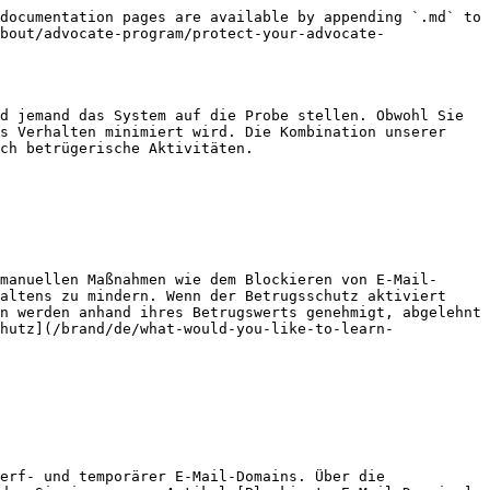
documentation pages are available by appending `.md` to 
bout/advocate-program/protect-your-advocate-
d jemand das System auf die Probe stellen. Obwohl Sie 
s Verhalten minimiert wird. Die Kombination unserer 
ch betrügerische Aktivitäten.

manuellen Maßnahmen wie dem Blockieren von E-Mail-
altens zu mindern. Wenn der Betrugsschutz aktiviert 
n werden anhand ihres Betrugswerts genehmigt, abgelehnt 
hutz](/brand/de/what-would-you-like-to-learn-
erf- und temporärer E-Mail-Domains. Über die 