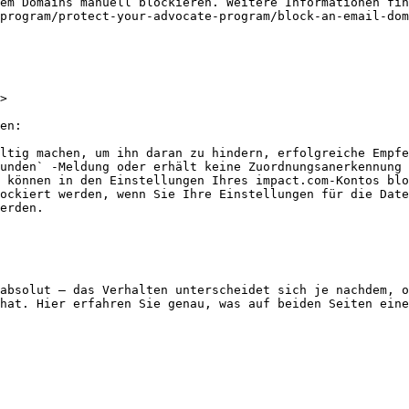
em Domains manuell blockieren. Weitere Informationen fin
program/protect-your-advocate-program/block-an-email-dom
>

en:

ltig machen, um ihn daran zu hindern, erfolgreiche Empfe
unden` -Meldung oder erhält keine Zuordnungsanerkennung 
 können in den Einstellungen Ihres impact.com-Kontos blo
ockiert werden, wenn Sie Ihre Einstellungen für die Date
erden.

absolut – das Verhalten unterscheidet sich je nachdem, o
hat. Hier erfahren Sie genau, was auf beiden Seiten eine