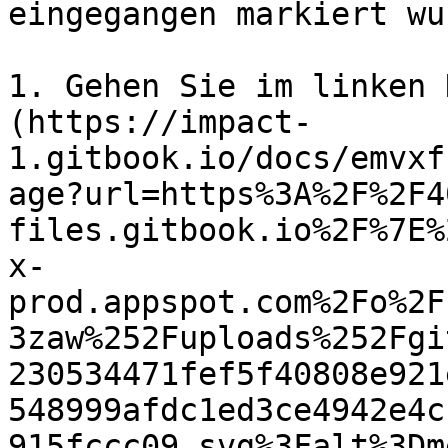
eingegangen markiert wur
1. Gehen Sie im linken 
(https://impact-
1.gitbook.io/docs/emvxf
age?url=https%3A%2F%2F4
files.gitbook.io%2F%7E%
x-
prod.appspot.com%2Fo%2F
3zaw%252Fuploads%252Fgi
230534471fef5f40808e921
548999afdc1ed3ce4942e4c
915fccc09.svg%3Falt%3Dm