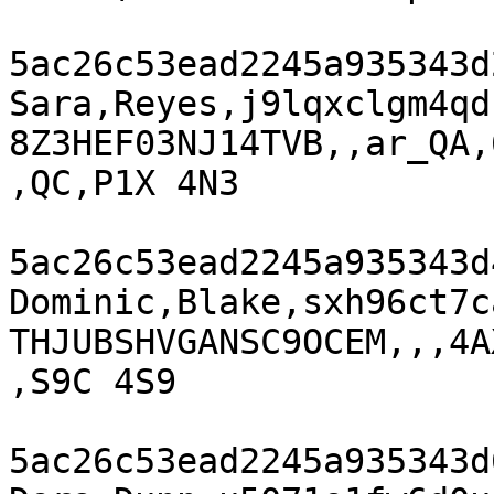
5ac26c53ead2245a935343d
Sara,Reyes,j9lqxclgm4qd
8Z3HEF03NJ14TVB,,ar_QA,
,QC,P1X 4N3

5ac26c53ead2245a935343d
Dominic,Blake,sxh96ct7c
THJUBSHVGANSC9OCEM,,,4A
,S9C 4S9

5ac26c53ead2245a935343d