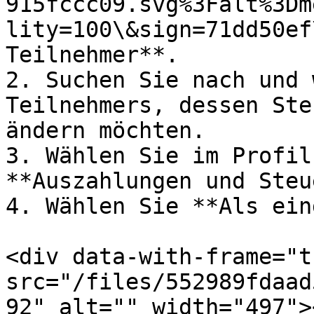
915fccc09.svg%3Falt%3Dm
lity=100\&sign=71dd50ef
Teilnehmer**.

2. Suchen Sie nach und 
Teilnehmers, dessen Ste
ändern möchten.

3. Wählen Sie im Profil
**Auszahlungen und Steu
4. Wählen Sie **Als ein
<div data-with-frame="t
src="/files/552989fdaad
92" alt="" width="497">