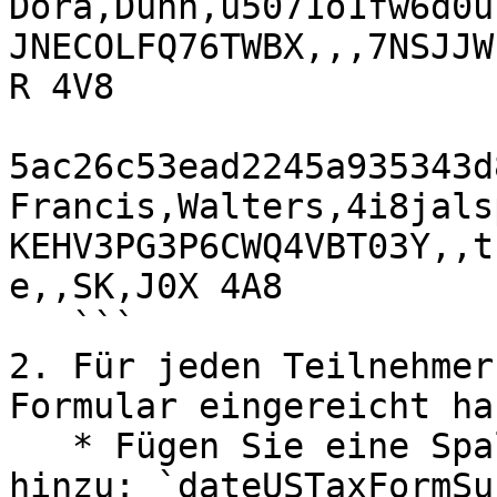
Dora,Dunn,u5071o1fw6d0u
JNECOLFQ76TWBX,,,7NSJJW
R 4V8

5ac26c53ead2245a935343d
Francis,Walters,4i8jals
KEHV3PG3P6CWQ4VBT03Y,,t
e,,SK,J0X 4A8

   ```

2. Für jeden Teilnehmer
Formular eingereicht hab
   * Fügen Sie eine Spalte mit der Bezeichnung 
hinzu: `dateUSTaxFormSu