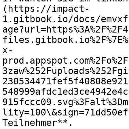
(https://impact-
1.gitbook.io/docs/emvxf
age?url=https%3A%2F%2F4
files.gitbook.io%2F%7E%
x-
prod.appspot.com%2Fo%2F
3zaw%252Fuploads%252Fgi
230534471fef5f40808e921
548999afdc1ed3ce4942e4c
915fccc09.svg%3Falt%3Dm
lity=100\&sign=71dd50ef
Teilnehmer**.
