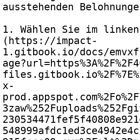
ausstehenden Belohnunge
1. Wählen Sie im linken
(https://impact-
1.gitbook.io/docs/emvxf
age?url=https%3A%2F%2F4
files.gitbook.io%2F%7E%
x-
prod.appspot.com%2Fo%2F
3zaw%252Fuploads%252Fgi
230534471fef5f40808e921
548999afdc1ed3ce4942e4c