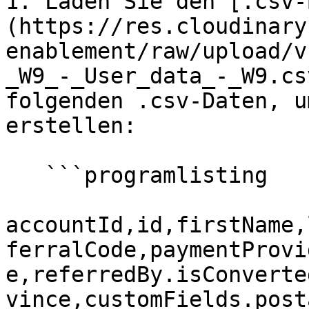
1. Laden Sie den [.csv-
(https://res.cloudinary
enablement/raw/upload/v
_W9_-_User_data_-_W9.cs
folgenden .csv-Daten, u
erstellen:

   ```programlisting

accountId,id,firstName,
ferralCode,paymentProvi
e,referredBy.isConverte
vince,customFields.posta