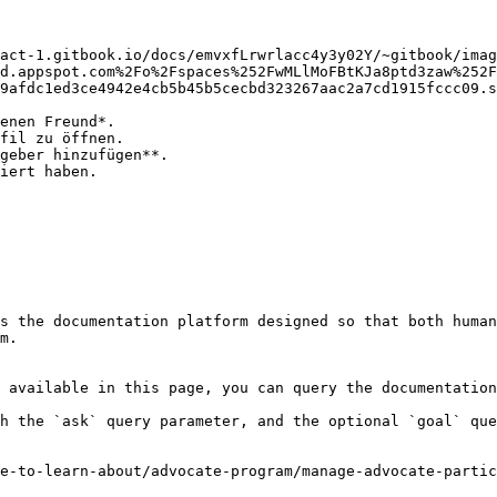
act-1.gitbook.io/docs/emvxfLrwrlacc4y3y02Y/~gitbook/imag
d.appspot.com%2Fo%2Fspaces%252FwMLlMoFBtKJa8ptd3zaw%252F
9afdc1ed3ce4942e4cb5b45b5cecbd323267aac2a7cd1915fccc09.s
enen Freund*.

fil zu öffnen.

geber hinzufügen**.

iert haben.

s the documentation platform designed so that both human
m.

 available in this page, you can query the documentation
h the `ask` query parameter, and the optional `goal` que
e-to-learn-about/advocate-program/manage-advocate-partic