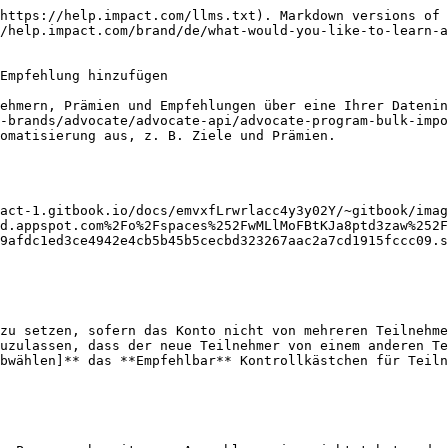
https://help.impact.com/llms.txt). Markdown versions of 
/help.impact.com/brand/de/what-would-you-like-to-learn-a
Empfehlung hinzufügen

ehmern, Prämien und Empfehlungen über eine Ihrer Datenin
-brands/advocate/advocate-api/advocate-program-bulk-impo
omatisierung aus, z. B. Ziele und Prämien.

act-1.gitbook.io/docs/emvxfLrwrlacc4y3y02Y/~gitbook/imag
d.appspot.com%2Fo%2Fspaces%252FwMLlMoFBtKJa8ptd3zaw%252F
9afdc1ed3ce4942e4cb5b45b5cecbd323267aac2a7cd1915fccc09.s
uzulassen, dass der neue Teilnehmer von einem anderen Te
bwählen]** das **Empfehlbar** Kontrollkästchen für Teiln