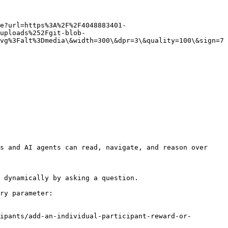
e?url=https%3A%2F%2F4048883401-
uploads%252Fgit-blob-
vg%3Falt%3Dmedia\&width=300\&dpr=3\&quality=100\&sign=7
s and AI agents can read, navigate, and reason over 
 dynamically by asking a question.

ry parameter:

ipants/add-an-individual-participant-reward-or-