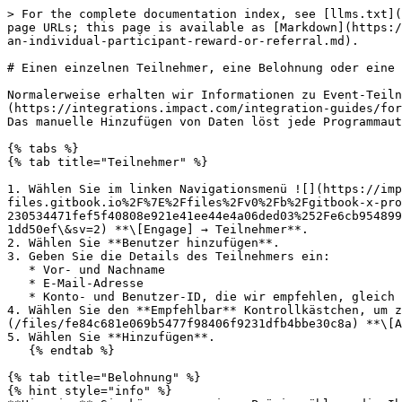
> For the complete documentation index, see [llms.txt](
page URLs; this page is available as [Markdown](https:/
an-individual-participant-reward-or-referral.md).

# Einen einzelnen Teilnehmer, eine Belohnung oder eine 
Normalerweise erhalten wir Informationen zu Event-Teiln
(https://integrations.impact.com/integration-guides/for
Das manuelle Hinzufügen von Daten löst jede Programmaut
{% tabs %}

{% tab title="Teilnehmer" %}

1. Wählen Sie im linken Navigationsmenü ![](https://imp
files.gitbook.io%2F%7E%2Ffiles%2Fv0%2Fb%2Fgitbook-x-pro
230534471fef5f40808e921e41ee44e4a06ded03%252Fe6cb954899
1dd50ef\&sv=2) **\[Engage] → Teilnehmer**.

2. Wählen Sie **Benutzer hinzufügen**.

3. Geben Sie die Details des Teilnehmers ein:

   * Vor- und Nachname

   * E-Mail-Adresse

   * Konto- und Benutzer-ID, die wir empfehlen, gleich zu setzen, sofern das Konto nicht von mehreren Teilnehmern gemeinsam genutzt wird

4. Wählen Sie den **Empfehlbar** Kontrollkästchen, um z
(/files/fe84c681e069b5477f98406f9231dfb4bbe30c8a) **\[A
5. Wählen Sie **Hinzufügen**.

   {% endtab %}

{% tab title="Belohnung" %}

{% hint style="info" %}
