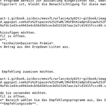
r Programm bereits zur Auszahlung eingerichtet hat, oder
figuriert ist, bleibt die Benachrichtigung für diese man
act-1.gitbook.io/docs/emvxfLrwrlacc4y3y02Y/~gitbook/imag
d.appspot.com%2Fo%2Fspaces%252FwMLlMoFBtKJa8ptd3zaw%252F
9afdc1ed3ce4942e4cb5b45b5cecbd323267aac2a7cd1915fccc09.s
hinzufügen möchten.

fil zu öffnen.

n**.

 *einheitenbasierten Prämie*.

n Betrag aus den Dropdown-Listen aus.

 Empfehlung zuweisen möchten.

act-1.gitbook.io/docs/emvxfLrwrlacc4y3y02Y/~gitbook/imag
d.appspot.com%2Fo%2Fspaces%252FwMLlMoFBtKJa8ptd3zaw%252F
9afdc1ed3ce4942e4cb5b45b5cecbd323267aac2a7cd1915fccc09.s
de Sie verwenden möchten.

fil zu öffnen.

o* Bereich wählen Sie das Empfehlungsprogramm aus, das S
**Empfehlungscode**.
