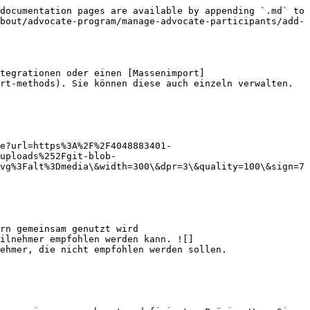
documentation pages are available by appending `.md` to 
bout/advocate-program/manage-advocate-participants/add-
tegrationen oder einen [Massenimport]
rt-methods). Sie können diese auch einzeln verwalten. 
e?url=https%3A%2F%2F4048883401-
uploads%252Fgit-blob-
vg%3Falt%3Dmedia\&width=300\&dpr=3\&quality=100\&sign=7
ilnehmer empfohlen werden kann. ![]
ehmer, die nicht empfohlen werden sollen.
