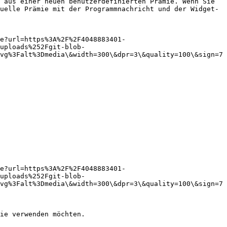
 aus einer neuen benutzerdefinierten Prämie. Wenn Sie 
uelle Prämie mit der Programmnachricht und der Widget-
e?url=https%3A%2F%2F4048883401-
uploads%252Fgit-blob-
vg%3Falt%3Dmedia\&width=300\&dpr=3\&quality=100\&sign=7
e?url=https%3A%2F%2F4048883401-
uploads%252Fgit-blob-
vg%3Falt%3Dmedia\&width=300\&dpr=3\&quality=100\&sign=7
ie verwenden möchten.
