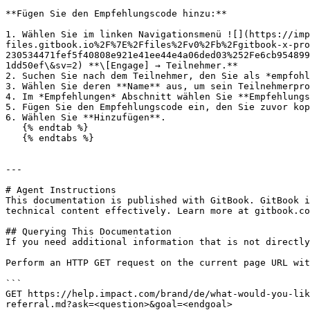
**Fügen Sie den Empfehlungscode hinzu:**

1. Wählen Sie im linken Navigationsmenü ![](https://imp
files.gitbook.io%2F%7E%2Ffiles%2Fv0%2Fb%2Fgitbook-x-pro
230534471fef5f40808e921e41ee44e4a06ded03%252Fe6cb954899
1dd50ef\&sv=2) **\[Engage] → Teilnehmer.**

2. Suchen Sie nach dem Teilnehmer, den Sie als *empfohl
3. Wählen Sie deren **Name** aus, um sein Teilnehmerpro
4. Im *Empfehlungen* Abschnitt wählen Sie **Empfehlungs
5. Fügen Sie den Empfehlungscode ein, den Sie zuvor kop
6. Wählen Sie **Hinzufügen**.

   {% endtab %}

   {% endtabs %}

---

# Agent Instructions

This documentation is published with GitBook. GitBook i
technical content effectively. Learn more at gitbook.co
## Querying This Documentation

If you need additional information that is not directly
Perform an HTTP GET request on the current page URL wit
```

GET https://help.impact.com/brand/de/what-would-you-lik
referral.md?ask=<question>&goal=<endgoal>
