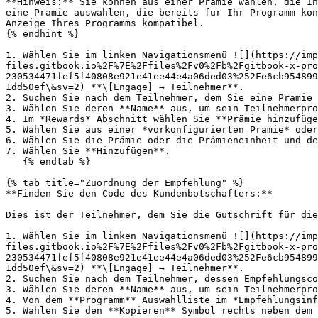
**Hinweis:** Sie können aus einer Prämie wählen, die Ih
eine Prämie auswählen, die bereits für Ihr Programm kon
Anzeige Ihres Programms kompatibel.

{% endhint %}

1. Wählen Sie im linken Navigationsmenü ![](https://imp
files.gitbook.io%2F%7E%2Ffiles%2Fv0%2Fb%2Fgitbook-x-pro
230534471fef5f40808e921e41ee44e4a06ded03%252Fe6cb954899
1dd50ef\&sv=2) **\[Engage] → Teilnehmer**.

2. Suchen Sie nach dem Teilnehmer, dem Sie eine Prämie 
3. Wählen Sie deren **Name** aus, um sein Teilnehmerpro
4. Im *Rewards* Abschnitt wählen Sie **Prämie hinzufüge
5. Wählen Sie aus einer *vorkonfigurierten Prämie* oder
6. Wählen Sie die Prämie oder die Prämieneinheit und de
7. Wählen Sie **Hinzufügen**.

   {% endtab %}

{% tab title="Zuordnung der Empfehlung" %}

**Finden Sie den Code des Kundenbotschafters:**

Dies ist der Teilnehmer, dem Sie die Gutschrift für die
1. Wählen Sie im linken Navigationsmenü ![](https://imp
files.gitbook.io%2F%7E%2Ffiles%2Fv0%2Fb%2Fgitbook-x-pro
230534471fef5f40808e921e41ee44e4a06ded03%252Fe6cb954899
1dd50ef\&sv=2) **\[Engage] → Teilnehmer**.

2. Suchen Sie nach dem Teilnehmer, dessen Empfehlungsco
3. Wählen Sie deren **Name** aus, um sein Teilnehmerpro
4. Von dem **Programm** Auswahlliste im *Empfehlungsinf
5. Wählen Sie den **Kopieren** Symbol rechts neben dem 