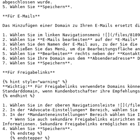
abgeschlossen wurde.

5. Wählen Sie **Speichern**.

**Für E-Mails**

Das Hinzufügen einer Domain zu Ihren E-Mails ersetzt di
1. Wählen Sie im linken Navigationsmenü ![](/files/8189
2. Wählen Sie **E-Mails bearbeiten** auf der *E-Mails* 
3. Wählen Sie den Namen der E-Mail aus, zu der Sie die 
4. Schließen Sie das Menü, um die Bearbeitungsfläche an
5. Wählen Sie **Bearbeiten** rechts neben der **Kontakt
6. Wählen Sie Ihre Domain aus dem **Absenderadresse** D
7. Wählen Sie **Speichern**.

**Für Freigabelinks**

{% hint style="warning" %}

**Wichtig:** Für Freigabelinks verwendete Domains könne
Standarddomain, wenn Kundenbotschafter ihre Empfehlungs
{% endhint %}

1. Wählen Sie in der oberen Navigationsleiste ![](/file
2. In der *Advocate-Einstellungen* Bereich, wählen Sie 
3. In der *Mandanteneinstellungen* Bereich wählen Sie I
   * Wenn Sie auch sekundäre Freigabelinks einrichten möchten, wenden Sie sich an unseren [Support-Team](mailto:saasquatch-support@impact.com) für weitere 
Informationen. Sekundäre Freigabelinks ermöglichen es I
4. Wählen Sie **Speichern**.

   {% endstep %}

   {% endstepper %}
