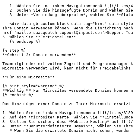
   1. Wählen Sie im linken Navigationsmenü ![](/files/4fa7c3e47e2dc9a63e140c0862eeab4caaaca16f) **\[Benutzerprofil] → Einstellungen → Benutzerdefinierte Domains**.

   2. Suchen Sie die hinzugefügte Domain und wählen Sie ![](/files/bb396f1e24354fff7f7a1a2e969adf1a92111f50) **\[Mehr] → Bearbeiten**.

   3. Unter *Verbindung überprüfen*, wählen Sie **Status prüfen**.

   <div data-gb-custom-block data-tag="hint" data-style="warning" class="hint hint-warning"><p><strong>Wichtig:</strong> Dieser Schritt ist erforderlich, bevor Sie 
Ihre Domain verwenden können. Wenn die Einrichtung nach
href="mailto:saasquatch-support@impact.com">Support-Tea
5. Wählen Sie **Fertigstellen**.

   {% endstep %}

{% step %}

**Schritt 3: Domain verwenden**

Teammitglieder mit vollem Zugriff und Programmmanager k
Microsite verwendet wird, kann nicht für Freigabelinks 
**Für eine Microsite**

{% hint style="warning" %}

**Wichtig:** Für Microsites verwendete Domains können n
{% endhint %}

Das Hinzufügen einer Domain zu Ihrer Microsite ersetzt 
1. Wählen Sie im linken Navigationsmenü ![](/files/8189
2. Auf dem *Microsite* Karte, wählen Sie **Einstellunge
3. Stellen Sie sicher, dass *Website-Hosting* auf ![](/
4. Unter **Benutzerdefinierte Domain**, wählen Sie Ihre
   * Wenn Sie die erwartete Domain nicht sehen, wenden Sie sich an ein Teammitglied mit vollem Zugriff, um sicherzustellen, dass der Domain-Einrichtungsprozess 