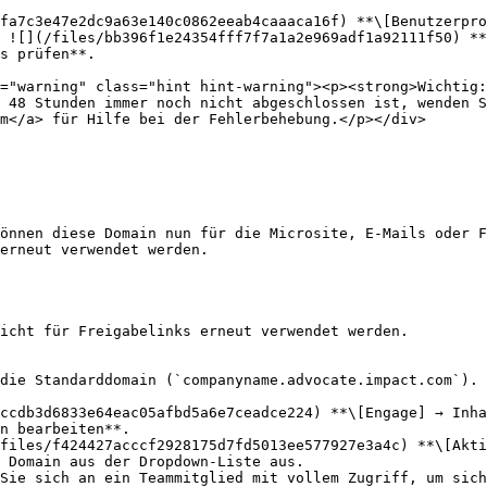
 48 Stunden immer noch nicht abgeschlossen ist, wenden S
m</a> für Hilfe bei der Fehlerbehebung.</p></div>

önnen diese Domain nun für die Microsite, E-Mails oder F
erneut verwendet werden.

icht für Freigabelinks erneut verwendet werden.

die Standarddomain (`companyname.advocate.impact.com`).

ccdb3d6833e64eac05afbd5a6e7ceadce224) **\[Engage] → Inha
n bearbeiten**.

files/f424427acccf2928175d7fd5013ee577927e3a4c) **\[Akti
 Domain aus der Dropdown-Liste aus.
