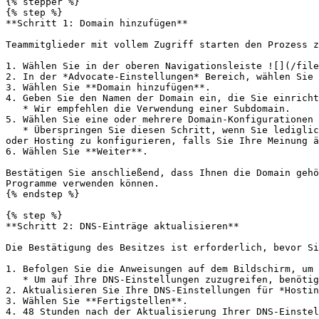
{% stepper %}

{% step %}

**Schritt 1: Domain hinzufügen**

Teammitglieder mit vollem Zugriff starten den Prozess z
1. Wählen Sie in der oberen Navigationsleiste ![](/file
2. In der *Advocate-Einstellungen* Bereich, wählen Sie 
3. Wählen Sie **Domain hinzufügen**.

4. Geben Sie den Namen der Domain ein, die Sie einricht
   * Wir empfehlen die Verwendung einer Subdomain.

5. Wählen Sie eine oder mehrere Domain-Konfigurationen 
   * Überspringen Sie diesen Schritt, wenn Sie lediglich bestätigen möchten, dass Ihnen die Domain gehört. Sie können später zurückkehren, um die Domain für E-Mail 
oder Hosting zu konfigurieren, falls Sie Ihre Meinung ä
6. Wählen Sie **Weiter**.

Bestätigen Sie anschließend, dass Ihnen die Domain gehö
Programme verwenden können.

{% endstep %}

{% step %}

**Schritt 2: DNS-Einträge aktualisieren**

Die Bestätigung des Besitzes ist erforderlich, bevor Si
1. Befolgen Sie die Anweisungen auf dem Bildschirm, um 
   * Um auf Ihre DNS-Einstellungen zuzugreifen, benötigen Sie Unterstützung von der Person, die Ihre Domain verwaltet.

2. Aktualisieren Sie Ihre DNS-Einstellungen für *Hostin
3. Wählen Sie **Fertigstellen**.

4. 48 Stunden nach der Aktualisierung Ihrer DNS-Einstel