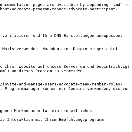
documentation pages are available by appending `.md` to 
bout/advocate-program/manage-advocate-participant-
 verifizieren und Ihre DNS-Einstellungen anzupassen.

-Mails verwenden. Nachdem eine Domain eingerichtet 
c Ihrer Website auf unsere Server um und beeinträchtigt 
om`) um dieses Problem zu vermeiden.

s/invite-and-manage-users/advocate-team-member-roles-
. Programmmanager können nur Domains verwenden, die von 
genen Markennamen für ein einheitliches 
ie Interaktion mit Ihrem Empfehlungsprogramm 