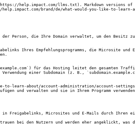
https://help.impact.com/llms.txt). Markdown versions of 
/help.impact.com/brand/de/what-would-you-like-to-learn-a
 der Person, die Ihre Domain verwaltet, um den Besitz zu
abelinks Ihres Empfehlungsprogramms, die Microsite und E
en.

example.com`) für das Hosting leitet den gesamten Traffi
 Verwendung einer Subdomain (z. B., `subdomain.example.c
e-to-learn-about/account-administration/account-setting
ufügen und verwalten und sie in Ihrem Programm verwenden
 in Freigabelinks, Microsites und E-Mails durch Ihren ei
trauen bei den Nutzern und werden eher angeklickt, was d