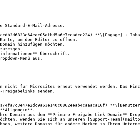
e Standard-E-Mail-Adresse.

ccdb3d6833e64eac05afbd5a6e7ceadce224) **\[Engage] → Inha
Karte, um den Editor zu öffnen.

Domain hinzufügen möchten.

zuzeigen.

informationen** Überschrift.

ropdown-Menü aus.

n nicht für Microsites erneut verwendet werden. Das Hinz
-Freigabelinks senden.

s/4fa7c3e47e2dc9a63e140c0862eeab4caaaca16f) **\[Benutzer
**Allgemein**.

hre Domain aus dem **Primäre Freigabe-Link-Domain** Drop
hnen, weitere Domains für andere Marken in Ihrem Unterne