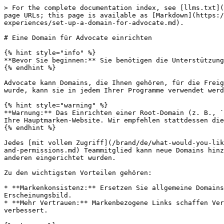
> For the complete documentation index, see [llms.txt](
page URLs; this page is available as [Markdown](https:/
experiences/set-up-a-domain-for-advocate.md).

# Eine Domain für Advocate einrichten

{% hint style="info" %}

**Bevor Sie beginnen:** Sie benötigen die Unterstützung
{% endhint %}

Advocate kann Domains, die Ihnen gehören, für die Freig
wurde, kann sie in jedem Ihrer Programme verwendet werd
{% hint style="warning" %}

**Warnung:** Das Einrichten einer Root-Domain (z. B., `
Ihre Hauptmarken-Website. Wir empfehlen stattdessen die
{% endhint %}

Jedes [mit vollem Zugriff](/brand/de/what-would-you-lik
and-permissions.md) Teammitglied kann neue Domains hinz
anderen eingerichtet wurden.

Zu den wichtigsten Vorteilen gehören:

* **Markenkonsistenz:** Ersetzen Sie allgemeine Domains
Erscheinungsbild.

* **Mehr Vertrauen:** Markenbezogene Links schaffen Ver
verbessert.
