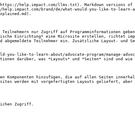
https://help.impact.com/llms.txt). Markdown versions of 
/help.impact.com/brand/de/what-would-you-like-to-learn-a
xplained.md).

 Teilnehmern nur Zugriff auf Programminformationen geben
ische Einrichtung* eine Microsite erstellen, richtet imp
d abgemeldete Teilnehmer ein. Zusätzliche Layout- und Se
ld-you-like-to-learn-about/advocate-program/manage-advoc
tionen darüber, was *Layouts* und *Seiten* sind und wie 
en Komponenten hinzufügen, die auf allen Seiten innerhal
sites werden mit vorgefertigten Layouts geliefert, aber 
ichen Zugriff.
