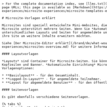
> For the complete documentation index, see [llms.txt](
page URLs; this page is available as [Markdown](https:/
experiences/microsite-experiences/microsite-templates-e
# Microsite-Vorlagen erklärt

Microsites sind speziell entwickelte Mini-Websites, die
Microsite unterstützt mehrere Seiten. Wenn Sie *Automat
unterschiedlichen Layouts und Seiten für angemeldete un
ihre Site um weitere Inhalte erweitern möchten.

Siehe [Der Microsite-Editor erklärt](/brand/de/what-wou
experiences/microsites-overview.md) für weitere Informa
#### Layoutvorlagen

*Layouts* sind Container für Microsite-Seiten. Sie könn
Kopfzeilen und Banner. *Automatische Einrichtung* Micro
Vorlagenoptionen:

* **Basislayout** - für den Gesamtinhalt.

* **Logged-In-Layout** - für angemeldete Teilnehmer.

* **Layout für abgemeldete Benutzer** - für den öffentl
#### Seitenvorlagen

Es gibt ebenfalls verschiedene Seitenvorlagen.

{% tabs %}
