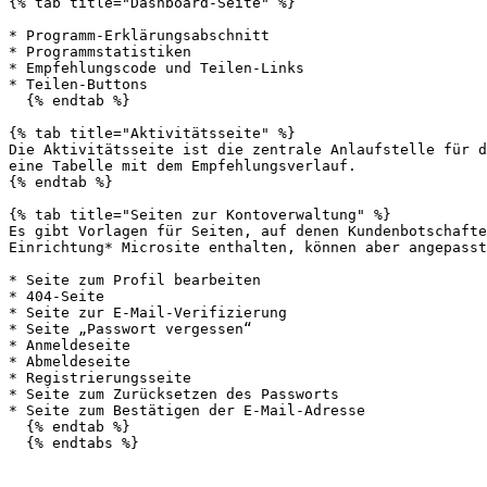
{% tab title="Dashboard-Seite" %}

* Programm-Erklärungsabschnitt

* Programmstatistiken

* Empfehlungscode und Teilen-Links

* Teilen-Buttons

  {% endtab %}

{% tab title="Aktivitätsseite" %}

Die Aktivitätsseite ist die zentrale Anlaufstelle für d
eine Tabelle mit dem Empfehlungsverlauf.

{% endtab %}

{% tab title="Seiten zur Kontoverwaltung" %}

Es gibt Vorlagen für Seiten, auf denen Kundenbotschafte
Einrichtung* Microsite enthalten, können aber angepasst
* Seite zum Profil bearbeiten

* 404-Seite

* Seite zur E-Mail-Verifizierung

* Seite „Passwort vergessen“

* Anmeldeseite

* Abmeldeseite

* Registrierungsseite

* Seite zum Zurücksetzen des Passworts

* Seite zum Bestätigen der E-Mail-Adresse

  {% endtab %}

  {% endtabs %}
