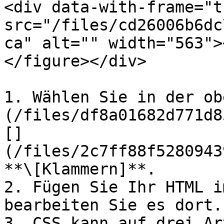
<div data-with-frame="t
src="/files/cd26006b6dc
ca" alt="" width="563">
</figure></div>

1. Wählen Sie in der ob
(/files/df8a01682d771d8
[]
(/files/2c7ff88f5280943
**\[Klammern]**.

2. Fügen Sie Ihr HTML i
bearbeiten Sie es dort.

3. CSS kann auf drei Ar