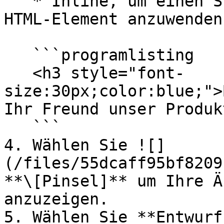
   * Inline, um einen Stil auf ein bestimmtes 
HTML-Element anzuwenden:
   ```programlisting

   <h3 style="font-
size:30px;color:blue;">
Ihr Freund unser Produk
   ```

4. Wählen Sie ![]
(/files/55dcaff95bf8209
**\[Pinsel]** um Ihre Ä
anzuzeigen.

5. Wählen Sie **Entwurf