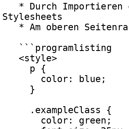
   * Durch Importieren eines externen CSS-
Stylesheets

   * Am oberen Seitenrand in einem `<style>` Tag:

   ```programlisting

   <style>

     p {

       color: blue;

     }

     .exampleClass {

       color: green;
