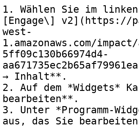
1. Wählen Sie im linken
[Engage\] v2](https://p
west-
1.amazonaws.com/impact/
5ff09c130b66974d4-
aa671735ec2b65af79961ea
→ Inhalt**.

2. Auf dem *Widgets* Ka
bearbeiten**.

3. Unter *Programm-Widg
aus, das Sie bearbeiten