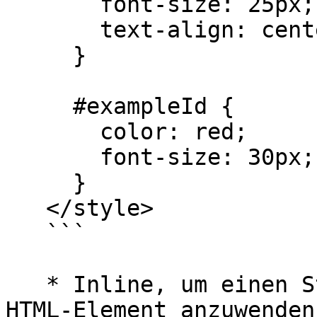
       font-size: 25px;

       text-align: center;

     }

     #exampleId {

       color: red;

       font-size: 30px;

     }

   </style> 

   ```

   * Inline, um einen Stil auf ein bestimmtes 
HTML-Element anzuwenden: