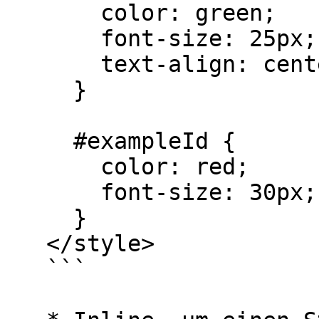
       color: green;

       font-size: 25px;

       text-align: center;

     }

     #exampleId {

       color: red;

       font-size: 30px;

     }

   </style> 

   ```
