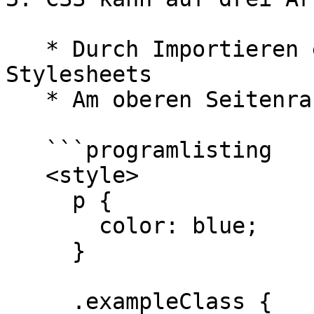
   * Durch Importieren eines externen CSS-
Stylesheets

   * Am oberen Seitenrand in einem `<style>` Tag:

   ```programlisting

   <style>

     p {

       color: blue;

     }

     .exampleClass {
