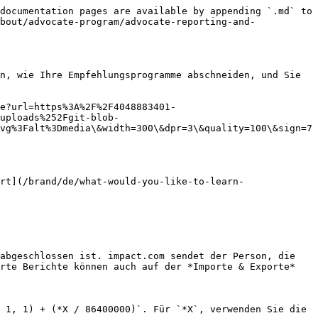
documentation pages are available by appending `.md` to 
bout/advocate-program/advocate-reporting-and-
n, wie Ihre Empfehlungsprogramme abschneiden, und Sie 
e?url=https%3A%2F%2F4048883401-
uploads%252Fgit-blob-
vg%3Falt%3Dmedia\&width=300\&dpr=3\&quality=100\&sign=7
abgeschlossen ist. impact.com sendet der Person, die 
rte Berichte können auch auf der *Importe & Exporte* 
 1, 1) + (*X / 86400000)`. Für `*X`, verwenden Sie die 