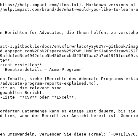
https://help.impact.com/llms.txt). Markdown versions of 
/help.impact.com/brand/de/what-would-you-like-to-learn-a
n Berichten für Advocates, die Ihnen helfen, zu verstehe
act-1.gitbook.io/docs/emvxfLrwrlacc4y3y02Y/~gitbook/imag
d.appspot.com%2Fo%2Fspaces%252FwMLlMoFBtKJa8ptd3zaw%252F
9afdc1ed3ce4942e4cb5b45b5cecbd323267aac2a7cd1915fccc09.s
te**.

richt erstellen**.

 `Benutzerdetails — Acme-Programm`.

/advocate-program-reports-explained.md).

r** an, die relevant sind.

-Liste: **CSV** oder **Excel**.

orderten Datenmenge kann es einige Zeit dauern, bis sie 
d-Link, wenn der Bericht zur Ansicht bereit ist. Generie
en umzuwandeln, verwenden Sie diese Formel: `=DATE(1970,