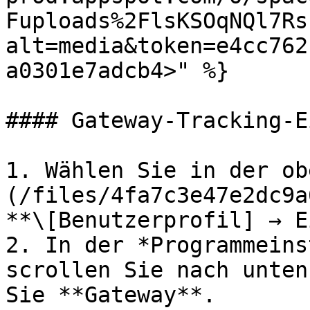
Fuploads%2FlsKSOqNQl7Rs
alt=media&token=e4cc762
a0301e7adcb4>" %}

#### Gateway-Tracking-E
1. Wählen Sie in der ob
(/files/4fa7c3e47e2dc9a
**\[Benutzerprofil] → E
2. In der *Programmeins
scrollen Sie nach unten
Sie **Gateway**.
