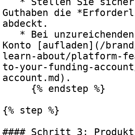
   * Stellen Sie sicher, dass Ihr bestehendes 
Guthaben die *Erforderl
abdeckt.

   * Bei unzureichenden Mitteln müssen Sie Ihr 
Konto [aufladen](/brand
learn-about/platform-fe
to-your-funding-account
account.md).

     {% endstep %}

{% step %}

#### Schritt 3: Produkt