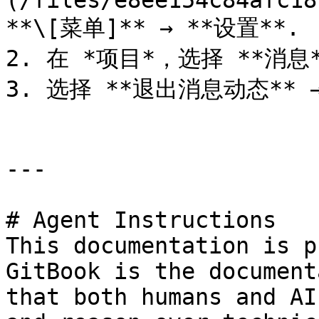
(/files/e8ee154c84afc18
**\[菜单]** → **设置**.

2. 在 *项目*，选择 **消息**
3. 选择 **退出消息动态** → 
---

# Agent Instructions

This documentation is p
GitBook is the document
that both humans and AI