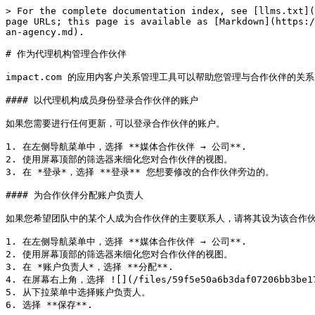
> For the complete documentation index, see [llms.txt](
page URLs; this page is available as [Markdown](https:/
an-agency.md).

# 作为代理机构管理合作伙伴

impact.com 的应用内客户关系管理工具可以帮助您管理与合作伙伴的
#### 以代理机构成员身份登录合作伙伴的账户

如果您需要进行任何更新，可以登录合作伙伴的账户。

1. 在左侧导航菜单中，选择 **媒体合作伙伴 → 公司**.

2. 使用屏幕顶部的筛选器来细化您对合作伙伴的视图。

3. 在 *登录*，选择 **登录** 您想要修改的合作伙伴旁边的。

#### 为合作伙伴分配账户负责人

如果您希望团队中的某个人成为合作伙伴的主要联系人，请将其设为该合作伙伴
1. 在左侧导航菜单中，选择 **媒体合作伙伴 → 公司**.

2. 使用屏幕顶部的筛选器来细化您对合作伙伴的视图。

3. 在 *账户负责人*，选择 **分配**.

4. 在屏幕右上角，选择 ![](/files/59f5e50a6b3daf07206bb3be173
5. 从下拉菜单中选择账户负责人。

6. 选择 **保存**.
