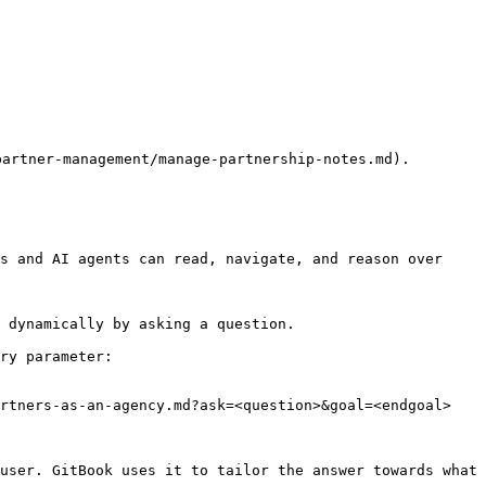
s and AI agents can read, navigate, and reason over 
 dynamically by asking a question.

ry parameter:

rtners-as-an-agency.md?ask=<question>&goal=<endgoal>

user. GitBook uses it to tailor the answer towards what 