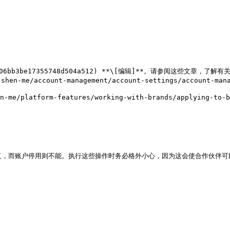
7206bb3be17355748d504a512) **\[编辑]**。请参阅这些文章
恢复，而账户停用则不能。执行这些操作时务必格外小心，因为这会使合作伙伴可