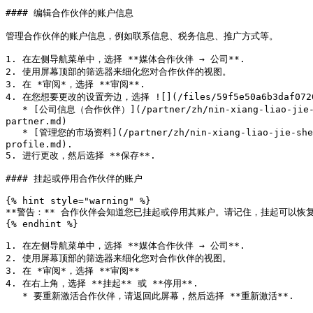
#### 编辑合作伙伴的账户信息

管理合作伙伴的账户信息，例如联系信息、税务信息、推广方式等。

1. 在左侧导航菜单中，选择 **媒体合作伙伴 → 公司**.

2. 使用屏幕顶部的筛选器来细化您对合作伙伴的视图。

3. 在 *审阅*，选择 **审阅**.

4. 在您想要更改的设置旁边，选择 ![](/files/59f5e50a6b3daf0
   * [公司信息（合作伙伴）](/partner/zh/nin-xiang-liao-jie-shen-me/account-management/account-settings/account-management/manage-your-company-information-as-a-
partner.md)

   * [管理您的市场资料](/partner/zh/nin-xiang-liao-jie-shen-me/platform-features/working-with-brands/applying-to-brands/profile-management/update-and-manage-your-public-
profile.md).

5. 进行更改，然后选择 **保存**.

#### 挂起或停用合作伙伴的账户

{% hint style="warning" %}

**警告：** 合作伙伴会知道您已挂起或停用其账户。请记住，挂起可以
{% endhint %}

1. 在左侧导航菜单中，选择 **媒体合作伙伴 → 公司**.

2. 使用屏幕顶部的筛选器来细化您对合作伙伴的视图。

3. 在 *审阅*，选择 **审阅**

4. 在右上角，选择 **挂起** 或 **停用**.

   * 要重新激活合作伙伴，请返回此屏幕，然后选择 **重新激活**.
