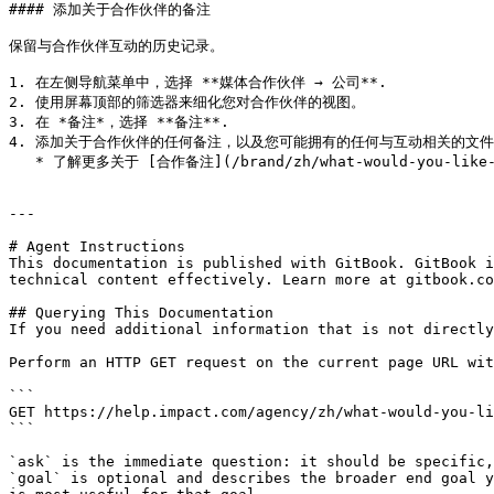
#### 添加关于合作伙伴的备注

保留与合作伙伴互动的历史记录。

1. 在左侧导航菜单中，选择 **媒体合作伙伴 → 公司**.

2. 使用屏幕顶部的筛选器来细化您对合作伙伴的视图。

3. 在 *备注*，选择 **备注**.

4. 添加关于合作伙伴的任何备注，以及您可能拥有的任何与互动相关的文件
   * 了解更多关于 [合作备注](/brand/zh/what-would-you-like-to-learn-about/platform-features/reach-out-to-partners/partner-management/manage-partnership-notes.md).

---

# Agent Instructions

This documentation is published with GitBook. GitBook i
technical content effectively. Learn more at gitbook.co
## Querying This Documentation

If you need additional information that is not directly
Perform an HTTP GET request on the current page URL wit
```

GET https://help.impact.com/agency/zh/what-would-you-li
```

`ask` is the immediate question: it should be specific,
`goal` is optional and describes the broader end goal y