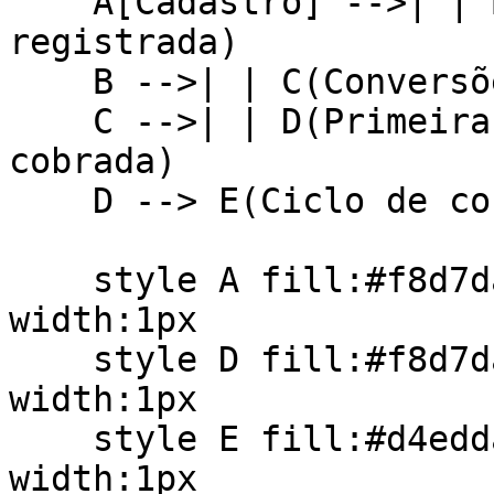
    A[Cadastro] -->| | B(Primeira conversão 
registrada)

    B -->| | C(Conversões consolidadas)

    C -->| | D(Primeira taxa da impact.com 
cobrada)

    D --> E(Ciclo de cobrança contínuo)

    style A fill:#f8d7da,stroke:#a52a2a,stroke-
width:1px

    style D fill:#f8d7da,stroke:#a52a2a,stroke-
width:1px

    style E fill:#d4edda,stroke:#28a745,stroke-
width:1px
