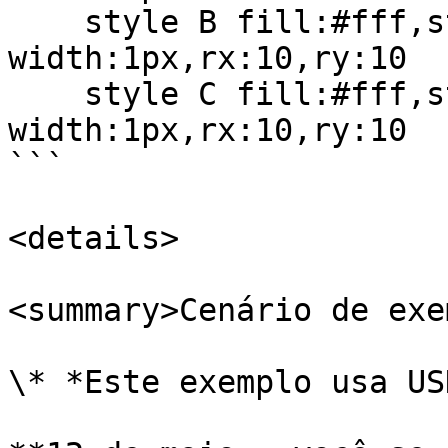
    style B fill:#fff,stroke:#333,stroke-
width:1px,rx:10,ry:10

    style C fill:#fff,stroke:#333,stroke-
width:1px,rx:10,ry:10

```

<details>

<summary>Cenário de exe
\* *Este exemplo usa US