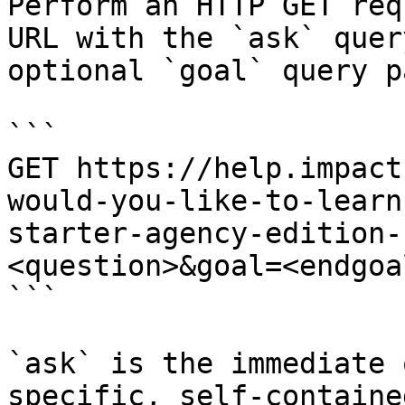
Perform an HTTP GET req
URL with the `ask` quer
optional `goal` query p
```

GET https://help.impact
would-you-like-to-learn
starter-agency-edition-
<question>&goal=<endgoal
```

`ask` is the immediate 
specific, self-containe