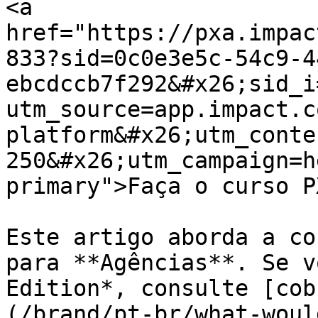
<a 
href="https://pxa.impac
833?sid=0c0e3e5c-54c9-4
ebcdccb7f292&#x26;sid_i
utm_source=app.impact.c
platform&#x26;utm_conte
250&#x26;utm_campaign=h
primary">Faça o curso P
Este artigo aborda a co
para **Agências**. Se v
Edition*, consulte [cob
(/brand/pt-br/what-woul