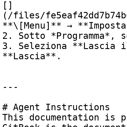
[]
(/files/fe5eaf42dd7b74b
**\[Menu]** → **Imposta
2. Sotto *Programma*, s
3. Seleziona **Lascia i
**Lascia**.

---

# Agent Instructions

This documentation is p