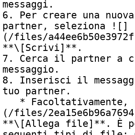
messaggi.

6. Per creare una nuova
partner, seleziona ![]
(/files/a44ee6b50e3972f
**\[Scrivi]**.

7. Cerca il partner a c
messaggio.

8. Inserisci il messagg
tuo partner.

   * Facoltativamente, puoi selezionare ![]
(/files/2ea15e6b96a7694
**\[Allega file]**. È p
seguenti tipi di file: 