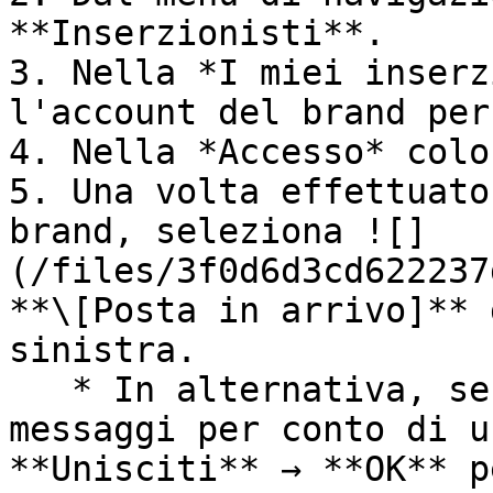
**Inserzionisti**.

3. Nella *I miei inserz
l'account del brand per
4. Nella *Accesso* colo
5. Una volta effettuato
brand, seleziona ![]
(/files/3f0d6d3cd622237
**\[Posta in arrivo]** 
sinistra.

   * In alternativa, se è la prima volta che invii 
messaggi per conto di u
**Unisciti** → **OK** p