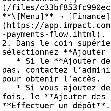
(/files/c33bf853fc990ec
**\[Menu]** → [Finance]
(https://app.impact.com
-payments-flow.ihtml).

2. Dans le coin supérie
sélectionnez **Ajouter 
   * Si le **Ajouter des fonds** bouton n’apparaît 
pas, contactez l’admini
pour obtenir l’accès.

   * Si vous ajoutez des fonds pour la première 
fois, le **Ajouter des 
**Effectuer un dépôt**.
