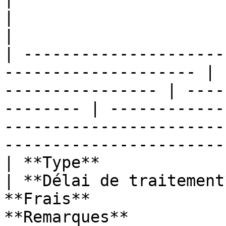
|                                                                                                                                         
|

| ---------------------
-------------------- | 
---------------- | ----
-------- | ------------
-----------------------
-----------------------
| **Type**                                                             
| **Délai de traitement
**Frais**              
**Remarques**                                                                                                                           