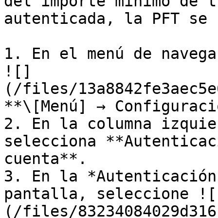
del importe mínimo de t
autenticada, la PFT se 
1. En el menú de navega
![]
(/files/13a8842fe3aec5e
**\[Menú] → Configuraci
2. En la columna izquie
selecciona **Autenticac
cuenta**.

3. En la *Autenticación
pantalla, seleccione ![
(/files/83234084029d316